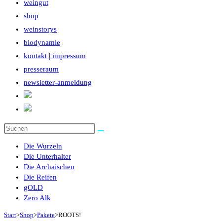
weingut
shop
weinstorys
biodynamie
kontakt | impressum
presseraum
newsletter-anmeldung
Diese
Website
Die Wurzeln
durchsuchen
Die Unterhalter
Die Archaischen
Die Reifen
g
OLD
Zero Alk
Start
>
Shop
>
Pakete
>
ROOTS!