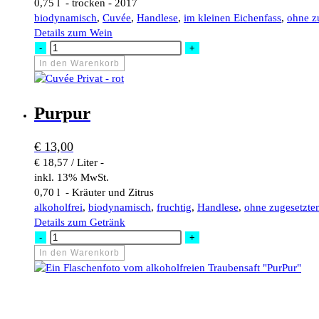
0,75 l - trocken - 2017
biodynamisch
,
Cuvée
,
Handlese
,
im kleinen Eichenfass
,
ohne z
Details zum Wein
Cuvée
-
+
Privat
In den Warenkorb
-
rot
Menge
Purpur
€
13,00
€ 18,57 / Liter -
inkl. 13% MwSt.
0,70 l - Kräuter und Zitrus
alkoholfrei
,
biodynamisch
,
fruchtig
,
Handlese
,
ohne zugesetzte
Details zum Getränk
Purpur
-
+
Menge
In den Warenkorb