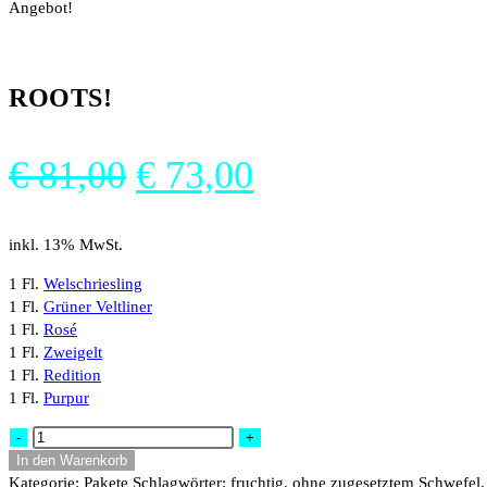
Angebot!
ROOTS!
Ursprünglicher
Aktueller
€
81,00
€
73,00
Preis
Preis
war:
ist:
inkl. 13% MwSt.
€ 81,00
€ 73,00.
1 Fl.
Welschriesling
1 Fl.
Grüner Veltliner
1 Fl.
Rosé
1 Fl.
Zweigelt
1 Fl.
Redition
1 Fl.
Purpur
ROOTS!
-
+
Menge
In den Warenkorb
Kategorie:
Pakete
Schlagwörter:
fruchtig
,
ohne zugesetztem Schwefel