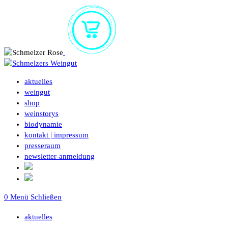
Zum
Inhalt
springen
aktuelles
weingut
shop
weinstorys
biodynamie
kontakt | impressum
presseraum
newsletter-anmeldung
0
Menü
Schließen
aktuelles