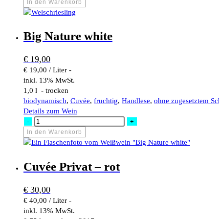
Menge
In den Warenkorb
Big Nature white
€
19,00
€ 19,00 / Liter -
inkl. 13% MwSt.
1,0 l - trocken
biodynamisch
,
Cuvée
,
fruchtig
,
Handlese
,
ohne zugesetztem Sc
Details zum Wein
Big
-
+
Nature
In den Warenkorb
white
Menge
Cuvée Privat – rot
€
30,00
€ 40,00 / Liter -
inkl. 13% MwSt.