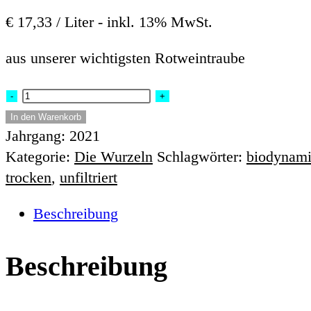
€ 17,33 / Liter -
inkl. 13% MwSt.
aus unserer wichtigsten Rotweintraube
Zweigelt
-
+
Menge
In den Warenkorb
Jahrgang:
2021
Kategorie:
Die Wurzeln
Schlagwörter:
biodynami
trocken
,
unfiltriert
Beschreibung
Beschreibung