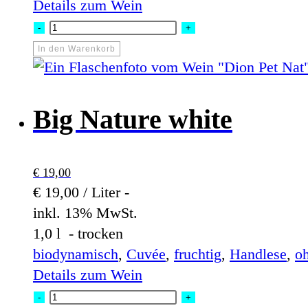
Details zum Wein
PET
-
+
NAT
In den Warenkorb
Dion
Menge
Big Nature white
€
19,00
€ 19,00 / Liter -
inkl. 13% MwSt.
1,0 l - trocken
biodynamisch
,
Cuvée
,
fruchtig
,
Handlese
,
o
Details zum Wein
Big
-
+