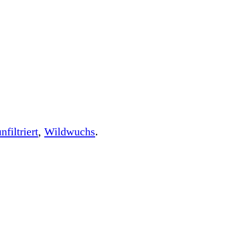
nfiltriert
,
Wildwuchs
.