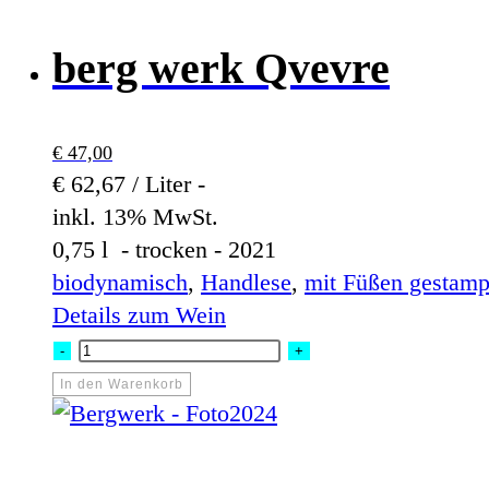
Menge
berg werk Qvevre
€
47,00
€ 62,67 / Liter -
inkl. 13% MwSt.
0,75 l - trocken - 2021
biodynamisch
,
Handlese
,
mit Füßen gestamp
Details zum Wein
berg
-
+
werk
In den Warenkorb
Qvevre
Menge