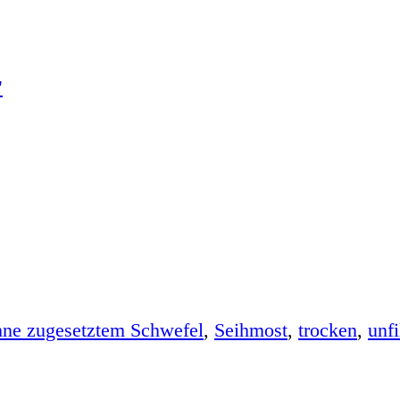
hne zugesetztem Schwefel
,
Seihmost
,
trocken
,
unfi