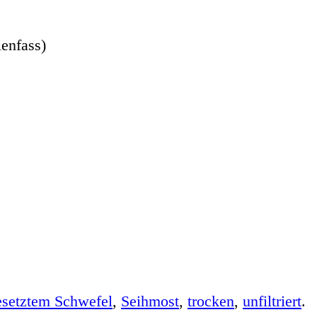
ienfass)
esetztem Schwefel
,
Seihmost
,
trocken
,
unfiltriert
.