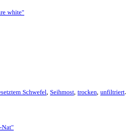
esetztem Schwefel
,
Seihmost
,
trocken
,
unfiltriert
.