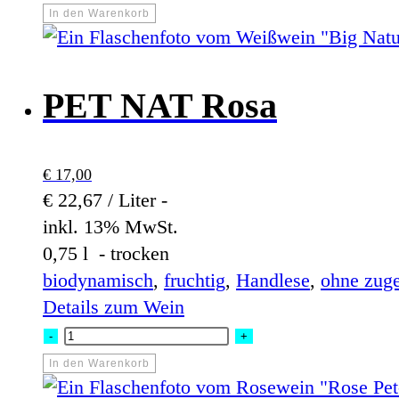
Nature
In den Warenkorb
white
Menge
PET NAT Rosa
€
17,00
€ 22,67 / Liter -
inkl. 13% MwSt.
0,75 l - trocken
biodynamisch
,
fruchtig
,
Handlese
,
ohne zug
Details zum Wein
PET
-
+
NAT
In den Warenkorb
Rosa